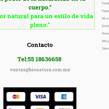
Fina
cuerpo."
Pag
or natural para un estilo de vida
Mi c
pleno."
Enví
Priv
Mis 
Contacto
Térm
Tel:55 18636658
ventas@bionatura.com.mx