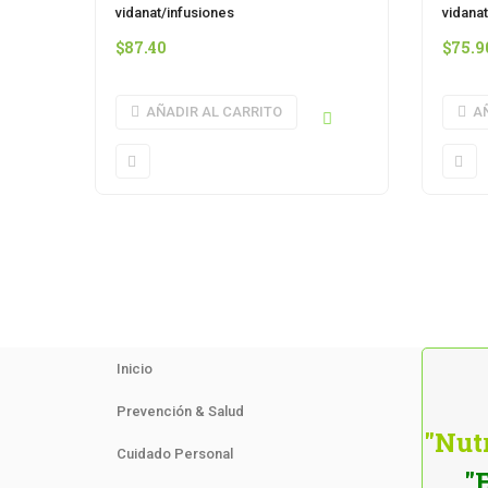
vidanat/infusiones
vidana
$
87.40
$
75.9
AÑADIR AL CARRITO
A
Inicio
Prevención & Salud
"Nutr
Cuidado Personal
"