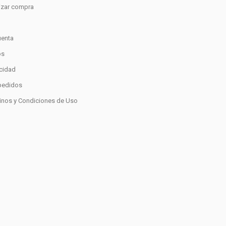
lizar compra
o
uenta
os
acidad
pedidos
inos y Condiciones de Uso
0