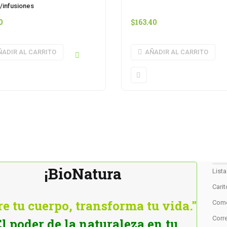
t/infusiones
0
$
163.40
ÑADIR AL CARRITO
AÑADIR AL CARRITO
¡BioNatura
List
Cari
e tu cuerpo, transforma tu vida."
Como
Corre
El poder de la naturaleza en tu