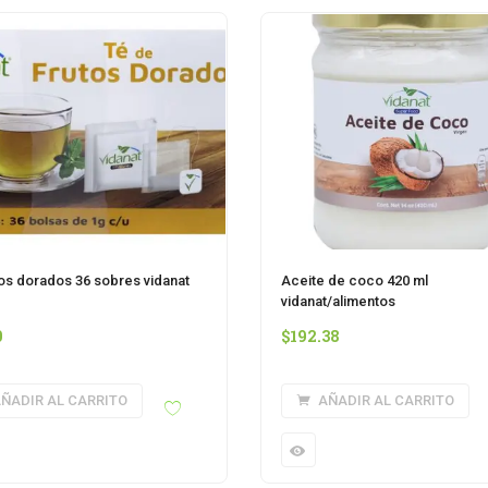
tos dorados 36 sobres vidanat
Aceite de coco 420 ml
vidanat/alimentos
0
$
192.38
ÑADIR AL CARRITO
AÑADIR AL CARRITO