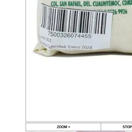
ZOOM +
STOP