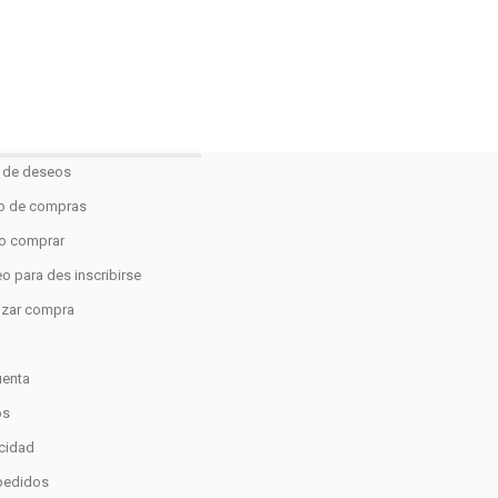
a de deseos
to de compras
 comprar
o para des inscribirse
lizar compra
o
uenta
os
acidad
pedidos