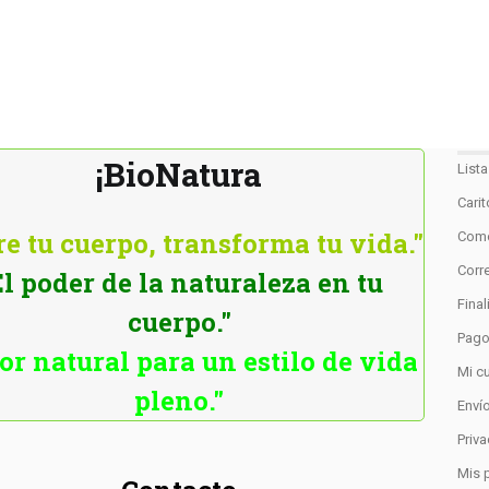
¡BioNatura
List
Cari
e tu cuerpo, transforma tu vida."
Como
Corre
El poder de la naturaleza en tu
Fina
cuerpo."
Pag
or natural para un estilo de vida
Mi c
pleno."
Enví
Priv
Mis 