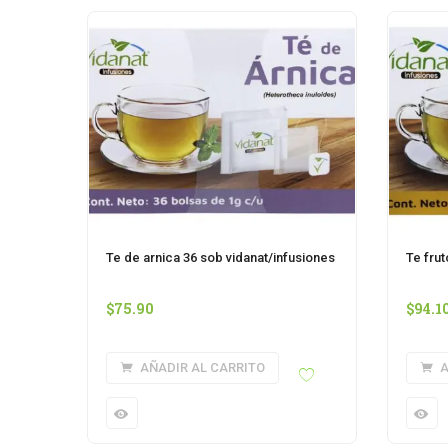
Te de arnica 36 sob vidanat/infusiones
Te fru
$
75.90
$
94.1
AÑADIR AL CARRITO
A