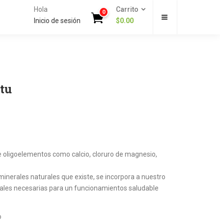
Hola
Carrito
0
Inicio de sesión
$
0.00
tu
e oligoelementos como calcio, cloruro de magnesio,
inerales naturales que existe, se incorpora a nuestro
rales necesarias para un funcionamientos saludable
o