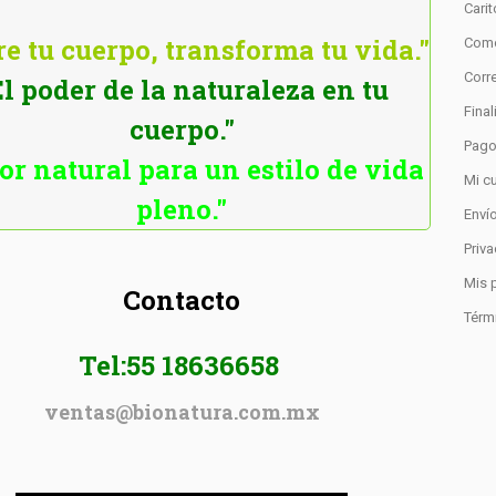
Cari
e tu cuerpo, transforma tu vida."
Como
Corre
El poder de la naturaleza en tu
Fina
cuerpo."
Pag
or natural para un estilo de vida
Mi c
pleno."
Enví
Priv
Mis 
Contacto
Térm
Tel:55 18636658
ventas@bionatura.com.mx