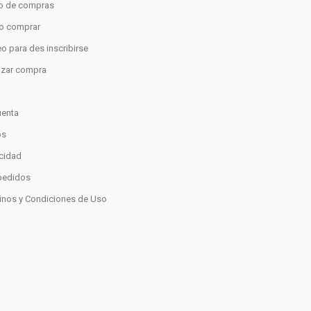
to de compras
 comprar
o para des inscribirse
lizar compra
o
uenta
os
acidad
pedidos
inos y Condiciones de Uso
0