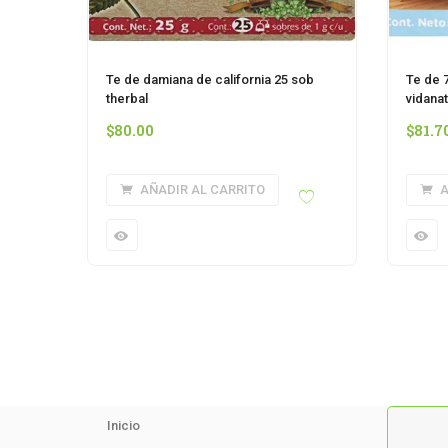
Te de damiana de california 25 sob
Te de 
therbal
vidana
$
80.00
$
81.7
AÑADIR AL CARRITO
A
Inicio