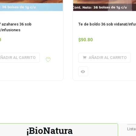
7 azahares 36 sob
Te de boldo 36 sob vidanat/inf
t/infusiones
0
$
90.80
ÑADIR AL CARRITO
AÑADIR AL CARRITO
¡BioNatura
List