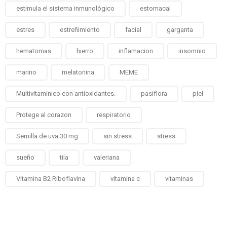
estimula el sistema inmunológico
estomacal
estres
estreñimiento
facial
garganta
hematomas
hierro
inflamacion
insomnio
marino
melatonina
MEME
Multivitamínico con antioxidantes.
pasiflora
piel
Protege al corazon
respiratorio
Semilla de uva 30 mg
sin stress
stress
sueño
tila
valeriana
Vitamina B2 Riboflavina
vitamina c
vitaminas