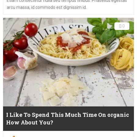
Etiam consectetur nulla sed tempus finibus. Phasellus egestas
arcu massa, id commodo est dignissim id.
0
I Like To Spend This Much Time On organic
How About You?
Posted