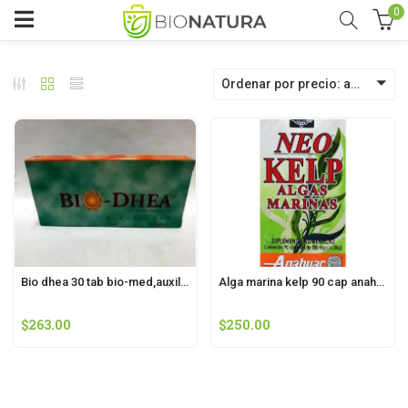
0
Ordenar por precio: alto a bajo
o
o
Bio dhea 30 tab bio-med,auxiliar en el control de la digestión
Alga marina kelp 90 cap anahuac
$
263.00
$
250.00