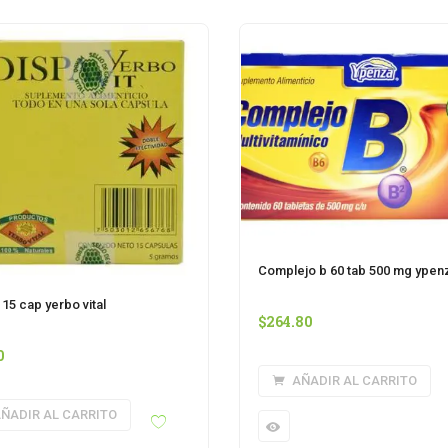
Complejo b 60 tab 500 mg ypen
15 cap yerbo vital
$
264.80
0
AÑADIR AL CARRITO
ÑADIR AL CARRITO