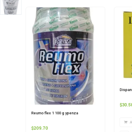
Dispan 
$
30.5
Reumo flex 1 100 g ypenza
A
$
209.70