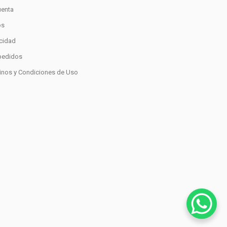
uenta
os
acidad
pedidos
inos y Condiciones de Uso
0