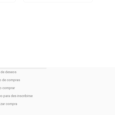
a de deseos
to de compras
 comprar
o para des inscribirse
lizar compra
o