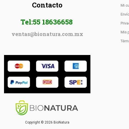
Contacto
Mi c
Enví
Tel:55 18636658
Priv
Mis 
ventas@bionatura.com.mx
Térm
Copyright © 2026 BioNatura