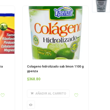
za
Colageno hidrolizado sab limon 1100 g
ypenza
$
368.80
AÑADIR AL CARRITO