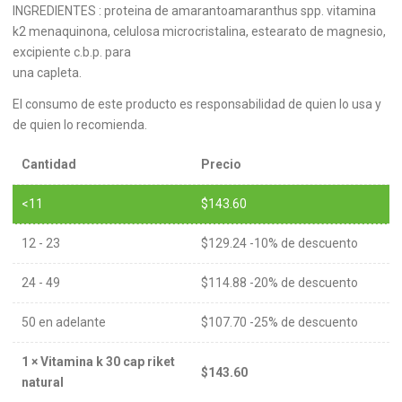
INGREDIENTES : proteina de amarantoamaranthus spp. vitamina
k2 menaquinona, celulosa microcristalina, estearato de magnesio,
excipiente c.b.p. para
una capleta.
El consumo de este producto es responsabilidad de quien lo usa y
de quien lo recomienda.
Cantidad
Precio
<11
$
143.60
12 - 23
$
129.24
-10% de descuento
24 - 49
$
114.88
-20% de descuento
50 en adelante
$
107.70
-25% de descuento
1
×
Vitamina k 30 cap riket
$
143.60
natural