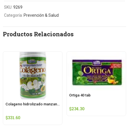
SKU:
9269
Categoría:
Prevención & Salud
Productos Relacionados
Ortiga 40 tab
Colageno hidrolizado manzana 500 g ypenza
$
234.30
$
331.60