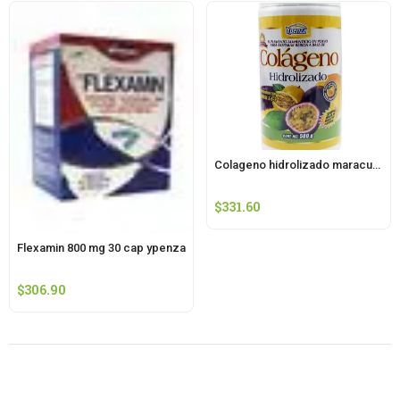
Colageno hidrolizado maracuya 500 g ypenza
$
331.60
Flexamin 800 mg 30 cap ypenza
$
306.90