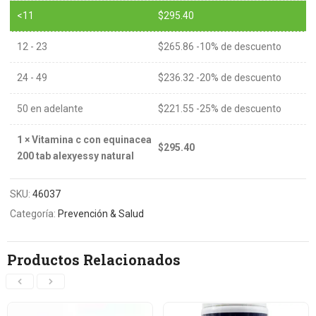
<11
$
295.40
12 - 23
$
265.86
-10% de descuento
24 - 49
$
236.32
-20% de descuento
50 en adelante
$
221.55
-25% de descuento
1
×
Vitamina c con equinacea
$
295.40
200 tab alexyessy natural
SKU:
46037
Categoría:
Prevención & Salud
Productos Relacionados