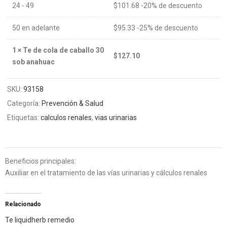
24 - 49
$
101.68
-20% de descuento
50 en adelante
$
95.33
-25% de descuento
1
×
Te de cola de caballo 30
$
127.10
sob anahuac
SKU:
93158
Categoría:
Prevención & Salud
Etiquetas:
calculos renales
,
vias urinarias
Beneficios principales:
Auxiliar en el tratamiento de las vías urinarias y cálculos renales
Relacionado
Te liquidherb remedio