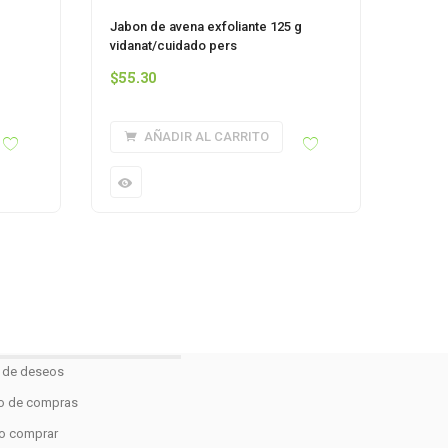
Jabon de avena exfoliante 125 g
vidanat/cuidado pers
$
55.30
AÑADIR AL CARRITO
a de deseos
to de compras
 comprar