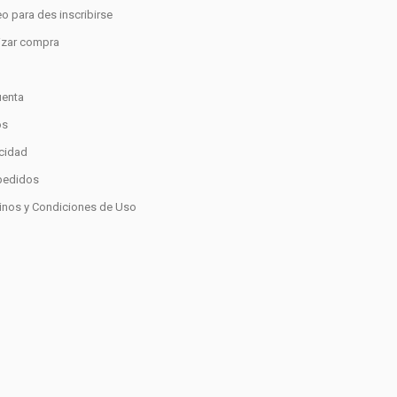
o para des inscribirse
lizar compra
o
uenta
os
acidad
pedidos
inos y Condiciones de Uso