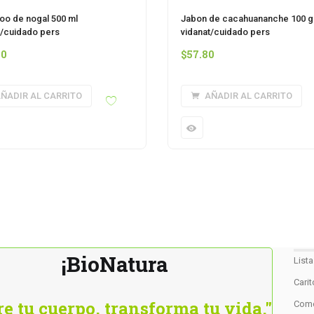
o de nogal 500 ml
Jabon de cacahuananche 100 g
t/cuidado pers
vidanat/cuidado pers
10
$
57.80
ÑADIR AL CARRITO
AÑADIR AL CARRITO
¡BioNatura
List
Cari
e tu cuerpo, transforma tu vida."
Como