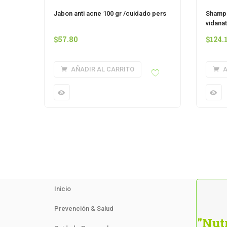
Jabon anti acne 100 gr /cuidado pers
Shampo
vidana
$
57.80
$
124.
AÑADIR AL CARRITO
A
Inicio
Prevención & Salud
"Nutr