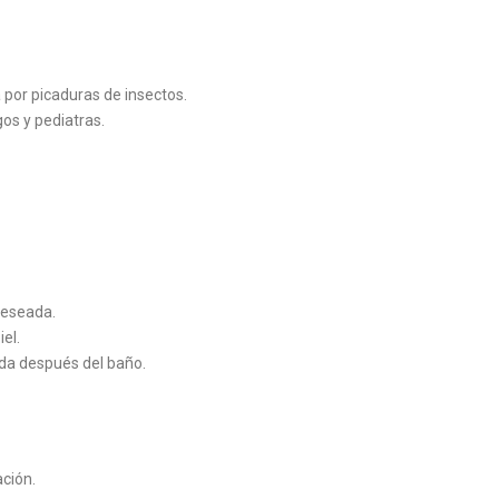
 por picaduras de insectos.
s y pediatras.
deseada.
el.
da después del baño.
ación.