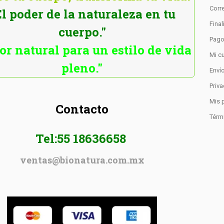
Corre
El poder de la naturaleza en tu
Fina
cuerpo."
Pag
or natural para un estilo de vida
Mi c
pleno."
Enví
Priv
Mis 
Contacto
Térm
Tel:55 18636658
ventas@bionatura.com.mx