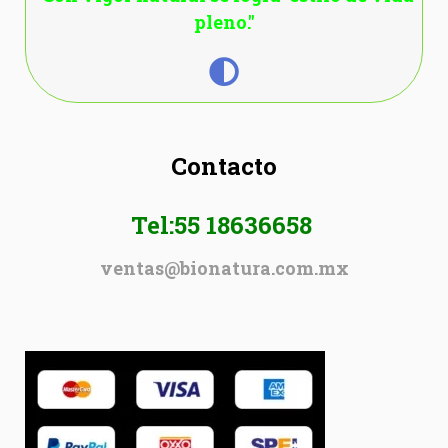
pleno."
Contacto
Tel:55 18636658
ventas@bionatura.com.mx