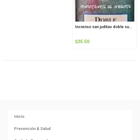
Incienso san juditas doble suerte 20 varitas santo juditas
$
35.50
Inicio
Prevención & Salud