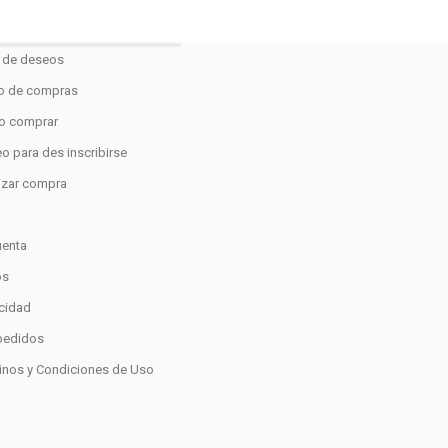
a de deseos
to de compras
 comprar
o para des inscribirse
lizar compra
o
uenta
os
acidad
pedidos
inos y Condiciones de Uso