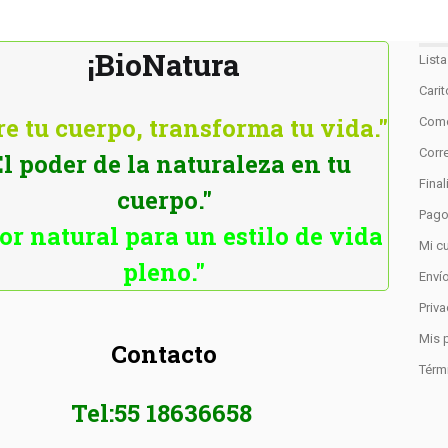
¡BioNatura
List
Cari
e tu cuerpo, transforma tu vida."
Como
Corre
El poder de la naturaleza en tu
Fina
cuerpo."
Pag
or natural para un estilo de vida
Mi c
pleno."
Enví
Priv
Mis 
Contacto
Térm
Tel:55 18636658