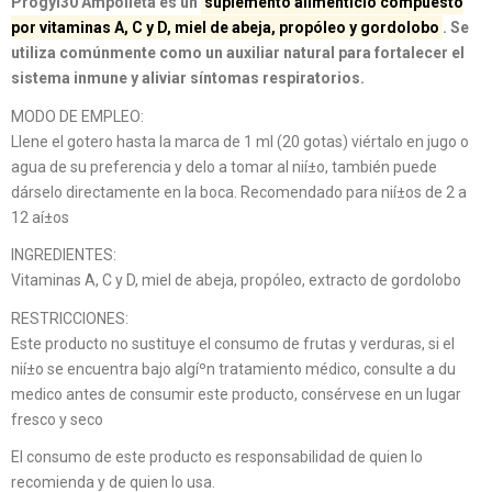
Progyl30 Ampolleta
es un
suplemento alimenticio compuesto
por vitaminas A, C y D, miel de abeja, propóleo y gordolobo
. Se
utiliza comúnmente como un auxiliar natural para fortalecer el
sistema inmune y aliviar síntomas respiratorios.
MODO DE EMPLEO:
Llene el gotero hasta la marca de 1 ml (20 gotas) viértalo en jugo o
agua de su preferencia y delo a tomar al nií±o, también puede
dárselo directamente en la boca. Recomendado para nií±os de 2 a
12 aí±os
INGREDIENTES:
Vitaminas A, C y D, miel de abeja, propóleo, extracto de gordolobo
RESTRICCIONES:
Este producto no sustituye el consumo de frutas y verduras, si el
nií±o se encuentra bajo algí­ºn tratamiento médico, consulte a du
medico antes de consumir este producto, consérvese en un lugar
fresco y seco
El consumo de este producto es responsabilidad de quien lo
recomienda y de quien lo usa.