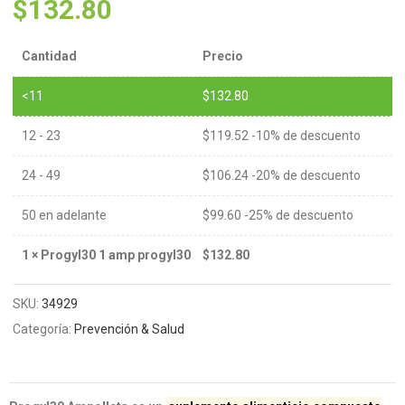
$
132.80
Cantidad
Precio
<11
$
132.80
12 - 23
$
119.52
-10% de descuento
24 - 49
$
106.24
-20% de descuento
50 en adelante
$
99.60
-25% de descuento
1
×
Progyl30 1 amp progyl30
$
132.80
SKU:
34929
Categoría:
Prevención & Salud