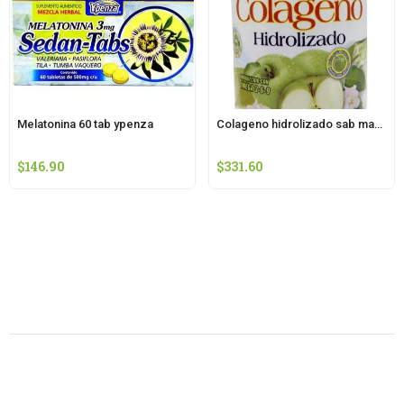
Melatonina 60 tab ypenza
Colageno hidrolizado sab manzana 1100 g ypenza
$
146.90
$
331.60