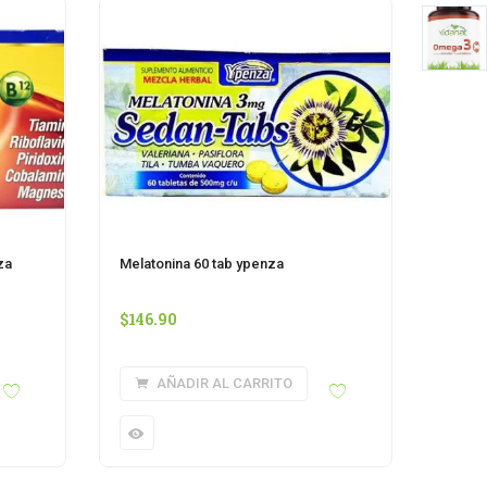
za
Melatonina 60 tab ypenza
$
146.90
AÑADIR AL CARRITO