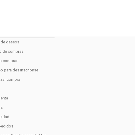
a de deseos
to de compras
 comprar
o para des inscribirse
lizar compra
o
uenta
os
acidad
pedidos