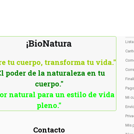
¡BioNatura
List
Cari
e tu cuerpo, transforma tu vida."
Como
Corre
El poder de la naturaleza en tu
Fina
cuerpo."
Pag
or natural para un estilo de vida
Mi c
pleno."
Enví
Priv
Mis 
Contacto