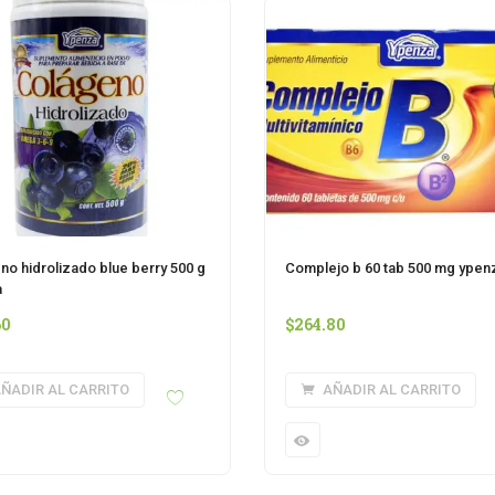
no hidrolizado blue berry 500 g
Complejo b 60 tab 500 mg ypen
a
60
$
264.80
ÑADIR AL CARRITO
AÑADIR AL CARRITO