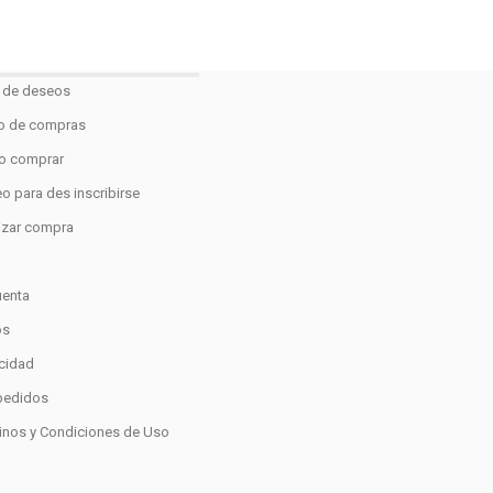
a de deseos
to de compras
 comprar
o para des inscribirse
lizar compra
o
uenta
os
acidad
pedidos
inos y Condiciones de Uso