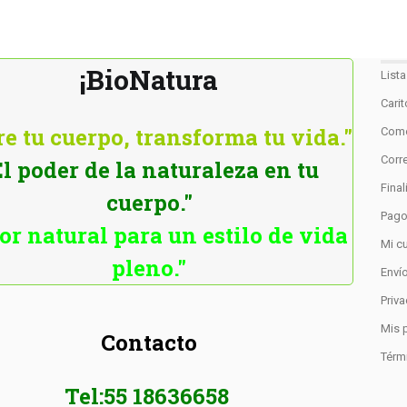
¡BioNatura
List
Cari
e tu cuerpo, transforma tu vida."
Como
Corre
El poder de la naturaleza en tu
Fina
cuerpo."
Pag
or natural para un estilo de vida
Mi c
pleno."
Enví
Priv
Mis 
Contacto
Térm
Tel:55 18636658