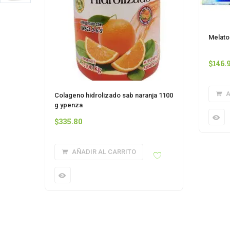
Melato
$
146.
A
Colageno hidrolizado sab naranja 1100
g ypenza
$
335.80
AÑADIR AL CARRITO