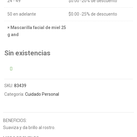
24 - 49
$
0.00
-20% de descuento
50 en adelante
$
0.00
-25% de descuento
×
Mascarilla facial de miel 25
g and
Sin existencias
SKU:
83439
Categoría:
Cuidado Personal
BENEFICIOS:
Suaviza y da brillo al rostro.