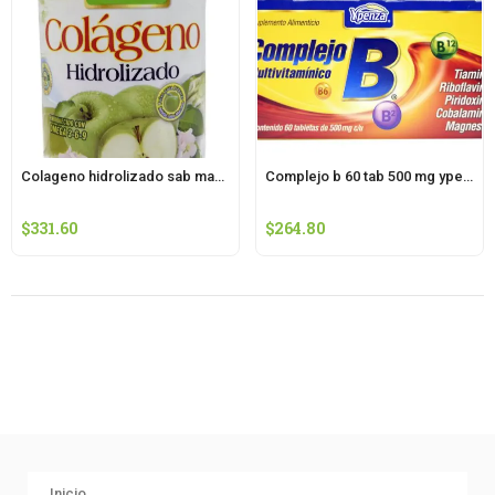
Colageno hidrolizado sab manzana 1100 g ypenza
Complejo b 60 tab 500 mg ypenza
$
331.60
$
264.80
Inicio