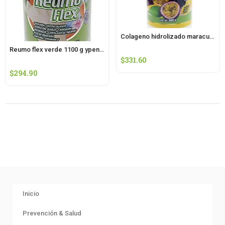
Colageno hidrolizado maracuya 500 g ypenza
Reumo flex verde 1100 g ypenza
$
331.60
$
294.90
Inicio
Prevención & Salud