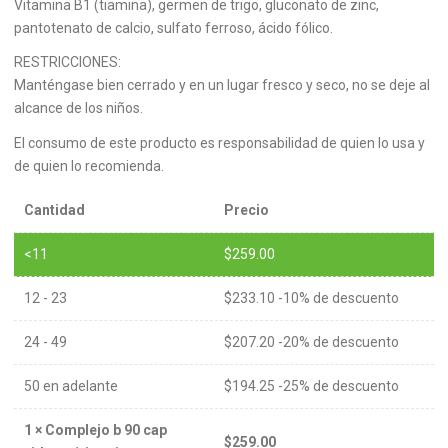
Vitamina B1 (tiamina), germen de trigo, gluconato de zinc,
pantotenato de calcio, sulfato ferroso, ácido fólico.
RESTRICCIONES:
Manténgase bien cerrado y en un lugar fresco y seco, no se deje al
alcance de los niños.
El consumo de este producto es responsabilidad de quien lo usa y
de quien lo recomienda.
Cantidad
Precio
<11
$
259.00
12 - 23
$
233.10
-10% de descuento
24 - 49
$
207.20
-20% de descuento
50 en adelante
$
194.25
-25% de descuento
1
×
Complejo b 90 cap
$
259.00