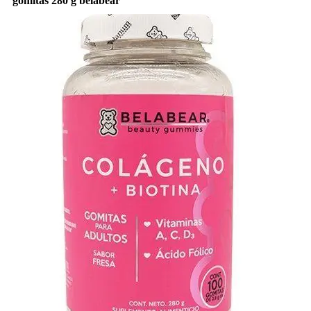
gomitas 280 g belabear