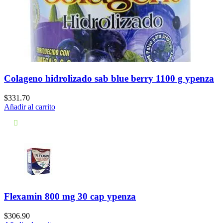
Colageno hidrolizado sab blue berry 1100 g ypenza
$
331.70
Añadir al carrito
Flexamin 800 mg 30 cap ypenza
$
306.90