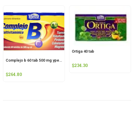
Ortiga 40 tab
Complejo b 60 tab 500 mg ypenza
$
234.30
$
264.80