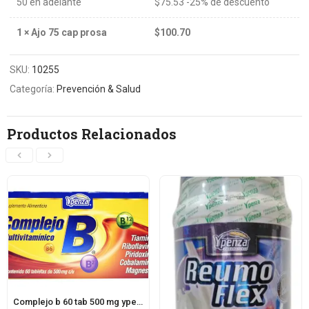
50 en adelante
$
75.53
-25% de descuento
1
×
Ajo 75 cap prosa
$
100.70
SKU:
10255
Categoría:
Prevención & Salud
Productos Relacionados
Complejo b 60 tab 500 mg ypenza