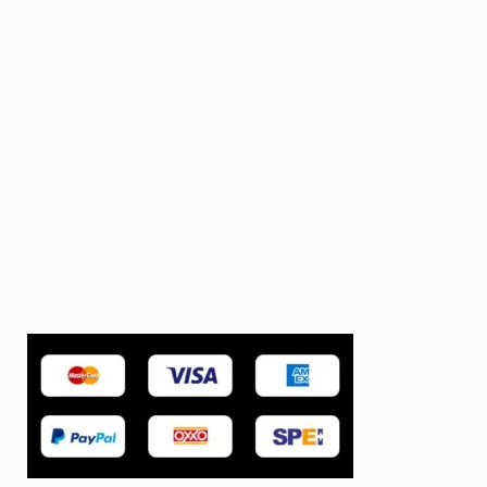
Contacto
Tel:55 18636658
ventas@bionatura.com.mx