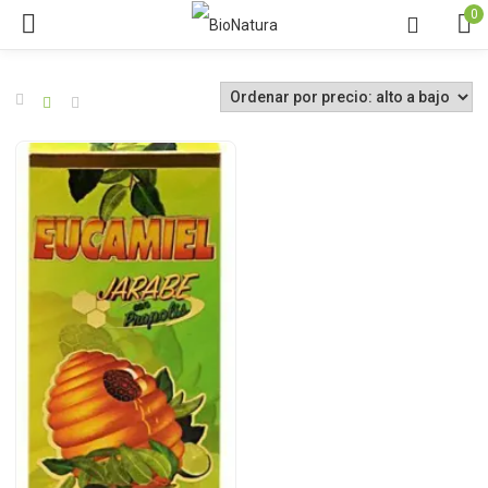
0
o
o