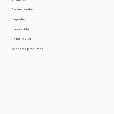
Aromatizantes
Deportes
Comestible
Salud Sexual
Todos los productos
¡BioNatura
"Nutre tu cuerpo,y transforma tu vida."
"El poder de la naturaleza está en tu
cuerpo."
"Con vigor natural se logra estilo de vida
pleno."