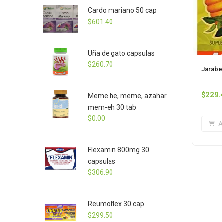
Cardo mariano 50 cap
$
601.40
Uña de gato capsulas
$
260.70
Jarabe
$
229.
Meme he, meme, azahar
mem-eh 30 tab
$
0.00
A
Flexamin 800mg 30
capsulas
$
306.90
Reumoflex 30 cap
$
299.50