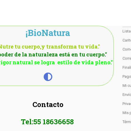
¡BioNatura
List
Cari
Nutre tu cuerpo,y transforma tu vida."
Como
poder de la naturaleza está en tu cuerpo."
Corre
igor natural se logra estilo de vida pleno."
Fina
Pag
Mi c
Enví
Contacto
Priv
Mis 
Tel:55 18636658
Térm