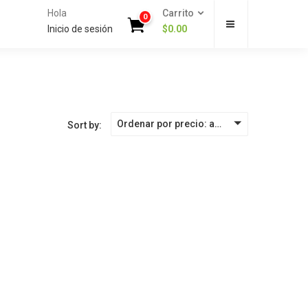
Hola
Carrito
0
Inicio de sesión
$
0.00
Ordenar por precio: alto a bajo
Sort by: