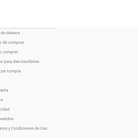
a de deseos
to de compras
 comprar
o para des inscribirse
lizar compra
o
uenta
os
acidad
pedidos
inos y Condiciones de Uso