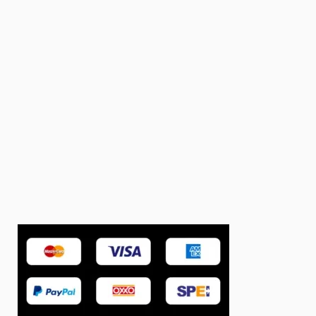
Contacto
Tel:55 18636658
ventas@bionatura.com.mx