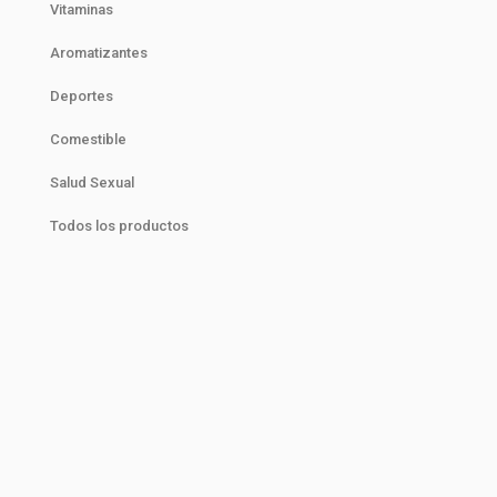
Vitaminas
Aromatizantes
Deportes
Comestible
Salud Sexual
Todos los productos
¡BioNatura
"Nutre tu cuerpo,y transforma tu vida."
"El poder de la naturaleza está en tu
cuerpo."
"Con vigor natural se logra estilo de vida
pleno."